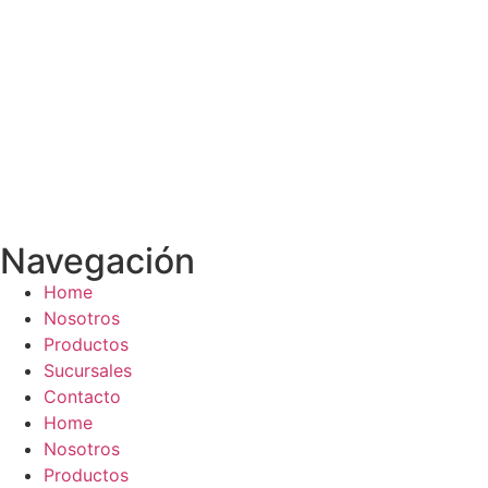
Sofás y sillones
Taburetes
Tocador / Arrimes
Ver Todo
Vitrinas
Vitrinas de Bar
Vitrinas de comedor
Navegación
Home
Nosotros
Productos
Sucursales
Contacto
Home
Nosotros
Productos